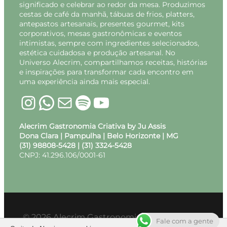
significado e celebrar ao redor da mesa. Produzimos
cestas de café da manhã, tábuas de frios, platters,
antepastos artesanais, presentes gourmet, kits
corporativos, mesas gastronômicas e eventos
intimistas, sempre com ingredientes selecionados,
estética cuidadosa e produção artesanal. No
Universo Alecrim, compartilhamos receitas, histórias
e inspirações para transformar cada encontro em
uma experiência ainda mais especial.
Instagram
WhatsApp
E-mail
Spotify
Youtube
Alecrim Gastronomia Criativa by Ju Assis
Dona Clara | Pampulha | Belo Horizonte | MG
(31) 98808-5428 | (31) 3324-5428
CNPJ: 41.296.106/0001-61
© 2026 Alecrim Gastronomia Criativa – Feito
Fale com a gente