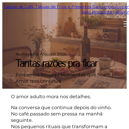
Pular
Cestas de Café, Tábuas de Frios e Presentes Gastronômicos 
para
Belo Horizonte | Alecr
o
conteúdo
Namorados Alecrim 2026
Tantas razões pra ficar
Pequenos Rituais | Momentos que ficam |
Amor que continua
O amor adulto mora nos detalhes.
Na conversa que continua depois do vinho.
No café passado sem pressa na manhã
seguinte.
Nos pequenos rituais que transformam a